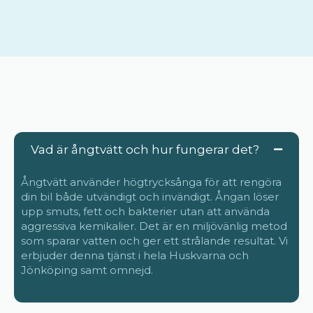
Vad är ångtvätt och hur fungerar det?
Ångtvätt använder högtrycksånga för att rengöra
din bil både utvändigt och invändigt. Ångan löser
upp smuts, fett och bakterier utan att använda
aggressiva kemikalier. Det är en miljövänlig metod
som sparar vatten och ger ett strålande resultat. Vi
erbjuder denna tjänst i hela Huskvarna och
Jönköping samt omnejd.