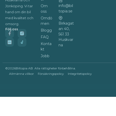
Huskvarna och
info@bil
Om
Jönköping. Vi tar
topia.se
oss
hand om din bil
Omdö
med kvalitet och
Birkagat
men
omsorg.
an 40,
Följ oss
Blogg
561 33
FAQ
Huskvar
Konta
na
kt
Jobb
©
2026
Biltopia AB. Alla rättigheter förbehållna.
Allmänna villkor
Försäkringspolicy
Integritetspolicy