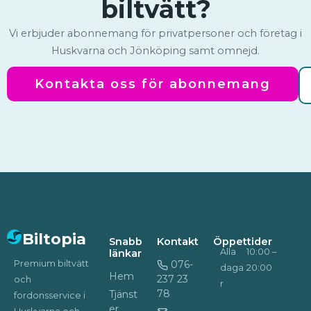
biltvätt?
Vi erbjuder abonnemang för privatpersoner och företag i
Huskvarna och Jönköping samt omnejd.
Kontakta oss för abonnemang
Biltopia
Snabb
Kontakt
Öppettider
Alla
10:00 –
länkar
Premium biltvätt
076-
daga
20:00
Hem
237 23
och
r
78
Tjänst
fordonsservice i
er